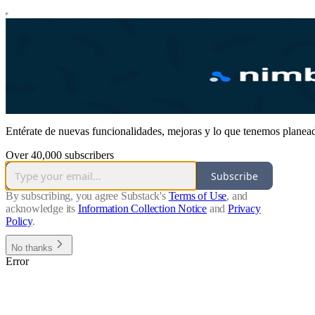
Entérate de nuevas funcionalidades, mejoras y lo que tenemos planeado
Over 40,000 subscribers
Subscribe
By subscribing, you agree Substack's
Terms of Use
, and
acknowledge its
Information Collection Notice
and
Privacy
Policy
.
No thanks
Error